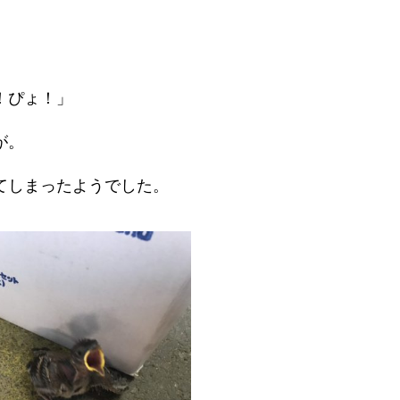
。
！ぴょ！」
が。
てしまったようでした。