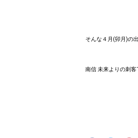
そんな４月(卯月)の
南信 未来よりの刺客