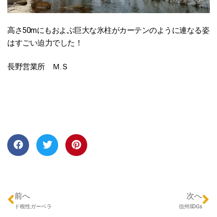
高さ50mにもおよぶ巨大な氷柱がカーテンのように連なる姿
はすごい迫力でした！
長野営業所 Ｍ.Ｓ
前へ
次へ
ド根性ガーベラ
信州SDGs