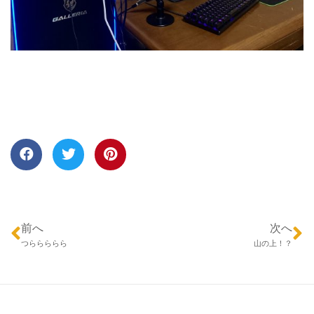
前へ
次へ
つららららら
山の上！？