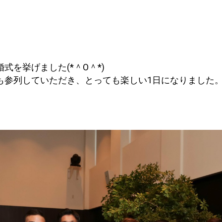
。
式を挙げました(*＾O＾*)
も参列していただき、とっても楽しい1日になりました