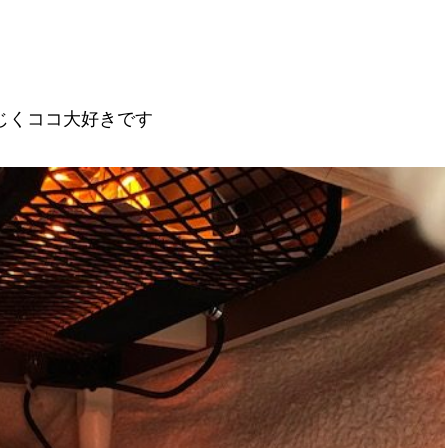
。
じくココ大好きです