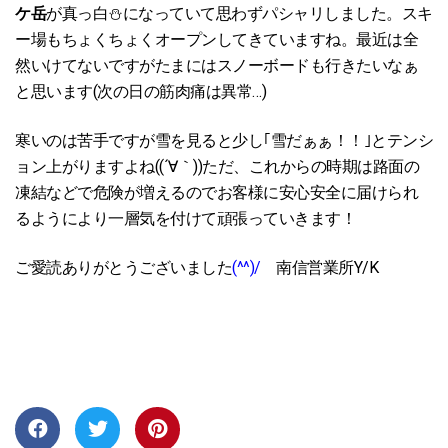
ケ岳
が
真っ白⛄になっていて思わずパシャリしました。スキ
ー場もちょくちょくオープンしてきていますね。最近は全
然いけてないですがたまにはスノーボードも行きたいなぁ
と思います(次の日の筋肉痛は異常…)
寒いのは苦手ですが雪を見ると少し｢雪だぁぁ！！｣とテンシ
ョン上がりますよね((´∀｀))ただ、これからの時期は路面の
凍結などで危険が増えるのでお客様に安心安全に届けられ
るようにより一層気を付けて頑張っていきます！
ご愛読ありがとうございました
(^^)/
南信営業所Y/K