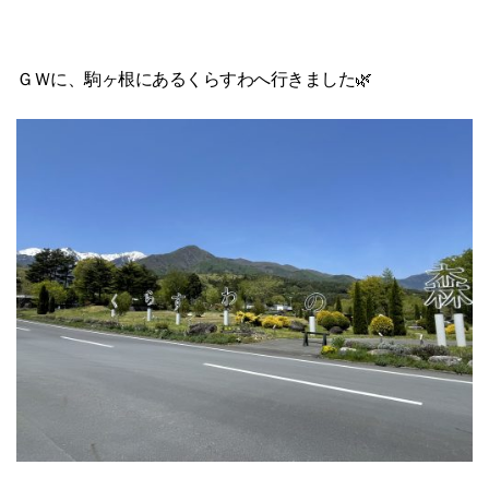
ＧＷに、駒ヶ根にあるくらすわへ行きました🌿