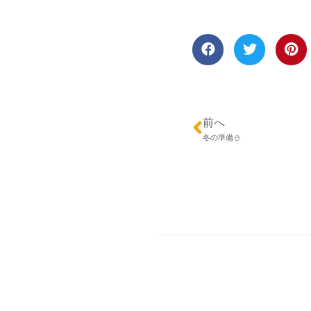
前へ
冬の準備⛄