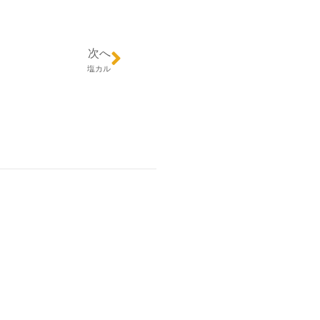
次へ
塩カル