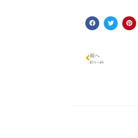
前へ
釣りへ🎣