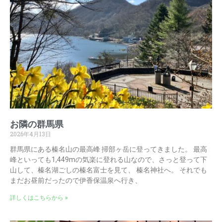
お隣の群馬県
2026年4月13日
群馬県にある榛名山の最高峰 掃部ヶ岳に登ってきました。 最高
峰といっても1,449mの気楽に登れる山なので、さっと登って下
山して、榛名湖ごしの榛名富士を見て、 榛名神社へ。 それでも
まだお昼前だったので伊香保温泉へ行き、
詳しくはこちらから »