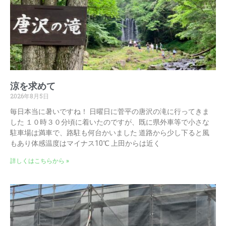
涼を求めて
2026年8月5日
毎日本当に暑いですね！ 日曜日に菅平の唐沢の滝に行ってきま
した １０時３０分頃に着いたのですが、既に県外車等で小さな
駐車場は満車で、路駐も何台かいました 道路から少し下ると風
もあり体感温度はマイナス10℃ 上田からは近く
詳しくはこちらから »