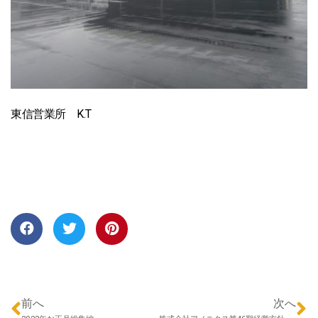
東信営業所 K.T
前へ
次へ