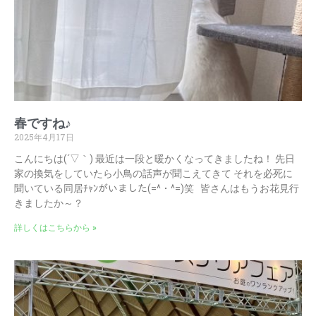
春ですね♪
2025年4月17日
こんにちは(´▽｀) 最近は一段と暖かくなってきましたね！ 先日
家の換気をしていたら小鳥の話声が聞こえてきて それを必死に
聞いている同居ﾁｬﾝがいました(=^・^=)笑 皆さんはもうお花見行
きましたか～？
詳しくはこちらから »