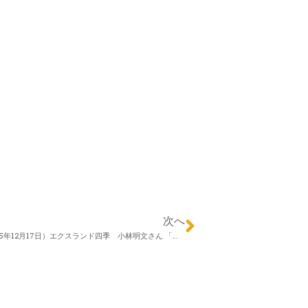
次へ
Happy エクステリア第12回（2015年12月17日）エクスランド四季 小林明文さん 「エクステリアの冬対策」