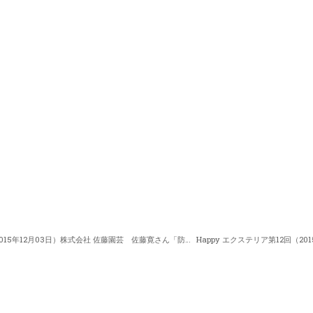
Happy エクステリア第10回（2015年12月03日）株式会社 佐藤園芸 佐藤寛さん「防草（雑草の抑制）」