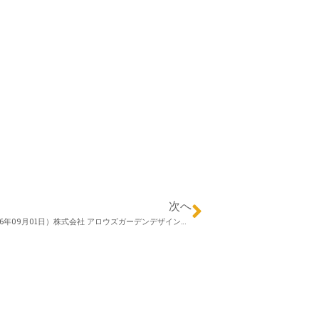
次へ
Happy エクステリア第48回（2016年09月01日）株式会社 アロウズガーデンデザイン 村田勇さん 「海外のガーデンから学ぶエクステリアの可能性」