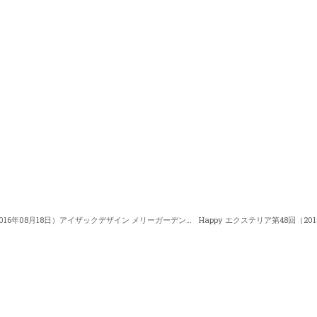
Happy エクステリア第46回（2016年08月18日）アイザックデザイン メリーガーデン 松本尚之さん 「エクステリア・デザイン」