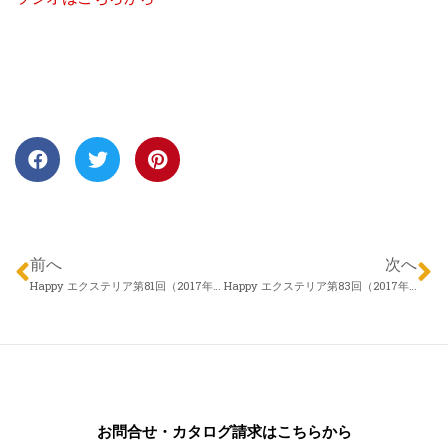
前へ
次へ
Happy エクステリア第81回（2017年04月20日）株式会社 佐藤園芸 丸山たかしさん「春のエクステリア・体を動かして楽しんでみませんか？」
Happy エクステリア第83回（2017年05月04日）エクスランド四季 近藤慎一さん「デザインのポイント”玄関周り”」
お問合せ・カタログ請求はこちらから