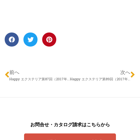
前へ
次へ
Happy エクステリア第87回（2017年06月01日）株式会社 アロウズガーデンデザイン 村田勇さん「植物の持つ力」
Happy エクステリア第89回（2017年06月15日）株式会社 アメニクス 代表取締役社長 久保田仁 「エクステリア・リフォームフェア長野について(エクステリアってなに？その良さを知るために)」
お問合せ・カタログ請求はこちらから