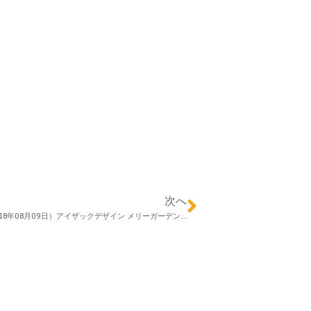
次へ
Happy エクステリア第148回（2018年08月09日）アイザックデザイン メリーガーデン 征矢野 涼さん 「境界(塀・ﾌｪﾝｽ)の話」