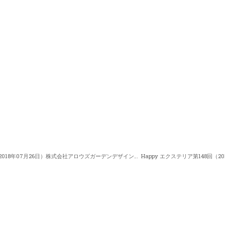
Happy エクステリア第146回（2018年07月26日）株式会社アロウズガーデンデザイン 中澤さおりさん 「ウォーターガーデン (1)」