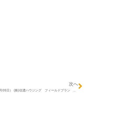
次へ
Happy エクステリア（2019年09月05日） (株)信濃ハウジング フィールドプラン 中澤英樹さん 「エクステリアの役割」