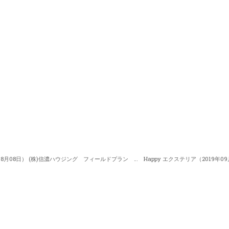
Happy エクステリア（2019年08月08日） (株)信濃ハウジング フィールドプラン 中澤さん 「新築と並行してエクステリア専門家とプランをするメリット」