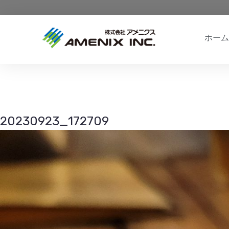
ホーム
20230923_172709