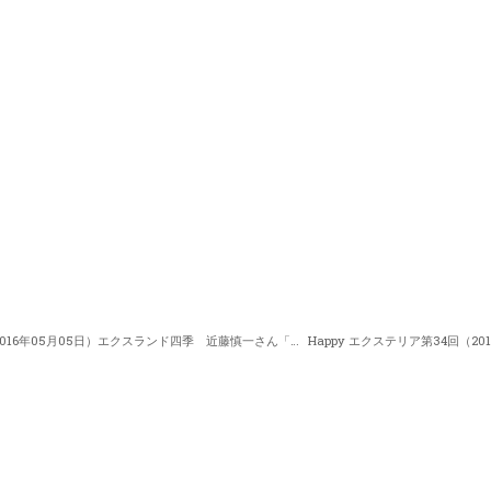
Happy エクステリア第32回（2016年05月05日）エクスランド四季 近藤慎一さん「立水栓」