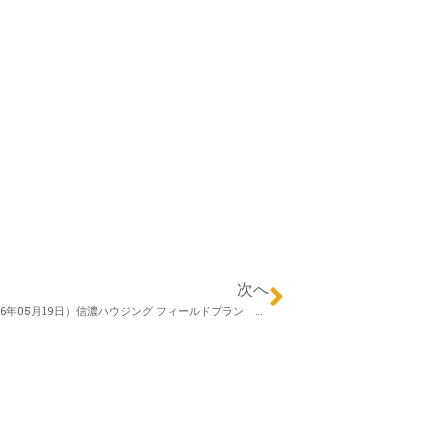
次へ
Happy エクステリア第34回（2016年05月19日）信濃ハウジング フィールドプラン 塩川潤史さん 「デザインウォール」